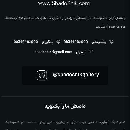
با دنبال کردن شادوشیک در اینستاگرام زودتر از دیگران کالا های جدید ببینید و از تخفیف
های ما خبر دار شوید.
پشتیبانی
09366462000
پیگیری
09366462000
ایمیل
shadoshik@gmail.com
shadoshikgallery@
داستان ما را بشنوید
شادوشیک گردآورنده حس خوب تازگی و زیبایی، مدرن بودن است.ما، در شادوشیک