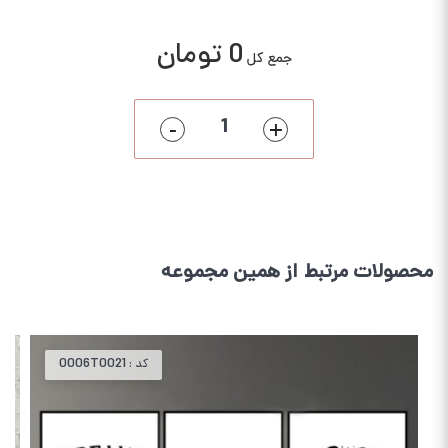
0 تومان
جمع کل
-
+
محصولات مرتبط از همین مجموعه
0006T0021
کد :