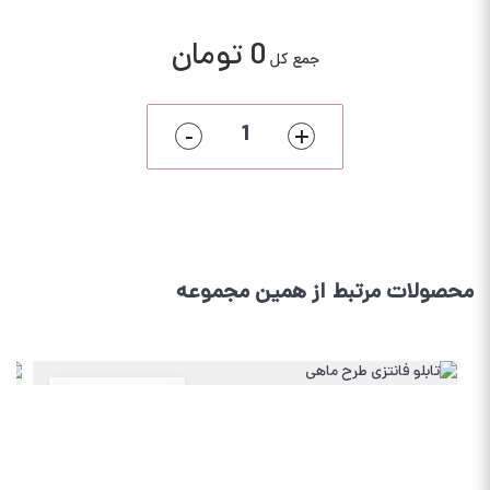
0 تومان
جمع کل
-
+
محصولات مرتبط از همین مجموعه
0009w6043
کد :