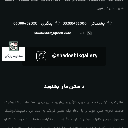
با دنبال کردن شادوشیک در اینستاگرام زودتر از دیگران کالا های جدید ببینید و از تخفیف
های ما خبر دار شوید.
پشتیبانی
09366462000
پیگیری
09366462000
ایمیل
shadoshik@gmail.com
shadoshikgallery@
مشاوره رایگان
داستان ما را بشنوید
شادوشیک گردآورنده حس خوب تازگی و زیبایی، مدرن بودن است.ما، در شادوشیک
فرصت تجربه حس خوب را با ایجاد یک تغییر کوچک به شما می دهیم.شادوشیک
محصول ذهنی خلاق، خوش ذوق، پرانگیزه و آرمانگراست.شما از شادوشیک تابلو